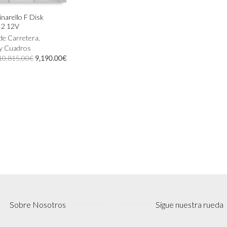
Pinarello F Disk
I2 12V
IONAR OPCIONES
 de Carretera
,
 y Cuadros
El
El
10,815.00
€
9,190.00
€
precio
precio
original
actual
era:
es:
10,815.00€.
9,190.00€.
Sobre Nosotros
Sigue nuestra rueda