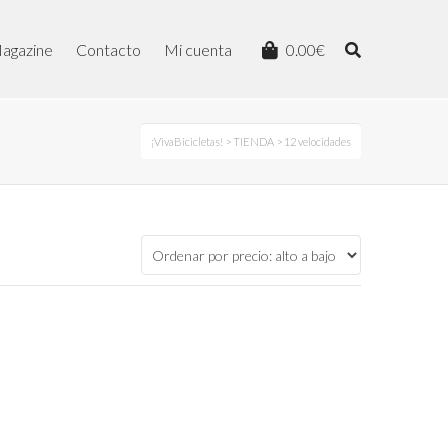
agazine
Contacto
Mi cuenta
0.00
€
¡VivaBicicletas!
>
TIENDA
> 12 velocidades