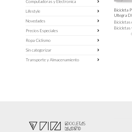
Computadoras y Electronica
Bicicleta 
Lifestyle
Ultegra D
Este
SELECC
Novedades
producto
Bicicletas
tiene
Bicicletas
Precios Especiales
múltiples
variantes.
Ropa Ciclismo
Las
Sin categorizar
opciones
se
Transporte y Almacenamiento
pueden
elegir
en
la
página
de
producto