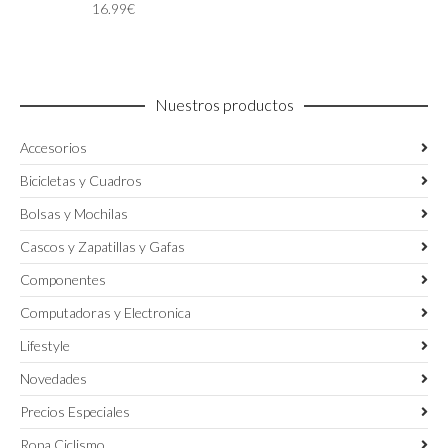
16.99
€
se
pueden
elegir
en
la
Nuestros productos
página
de
Accesorios
producto
Bicicletas y Cuadros
Bolsas y Mochilas
Cascos y Zapatillas y Gafas
Componentes
Computadoras y Electronica
Lifestyle
Novedades
Precios Especiales
Ropa Ciclismo