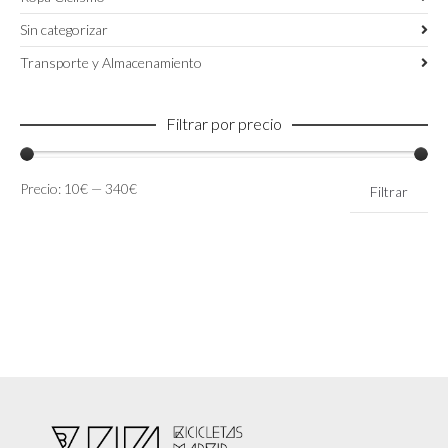
Sin categorizar
Transporte y Almacenamiento
Filtrar por precio
Precio
Precio
Precio:
10€
—
340€
Filtrar
mínimo
máximo