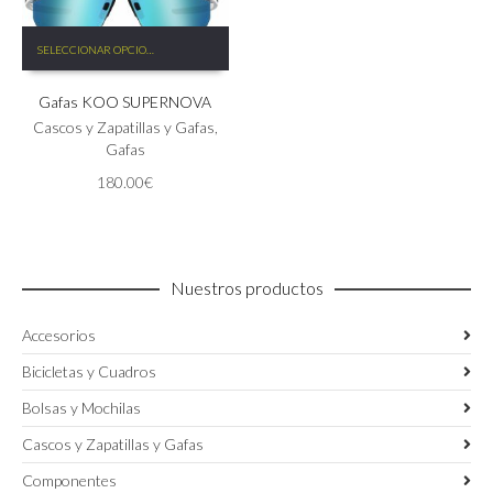
Este
SELECCIONAR OPCIONES
producto
tiene
Gafas KOO SUPERNOVA
múltiples
variantes.
Cascos y Zapatillas y Gafas
,
Las
Gafas
opciones
180.00
€
se
pueden
elegir
en
la
Nuestros productos
página
de
Accesorios
producto
Bicicletas y Cuadros
Bolsas y Mochilas
Cascos y Zapatillas y Gafas
Componentes