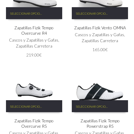
Este
Este
SELECCIONAR OPCIONES
SELECCIONAR OPCIONES
producto
producto
tiene
tiene
Zapatillas Fizik Tempo
Zapatillas Fizik Vento OMNA
múltiples
múltiples
Overcurve R4
variantes.
variantes.
Cascos y Zapatillas y Gafas
,
Las
Cascos y Zapatillas y Gafas
,
Las
Zapatillas Carretera
opciones
Zapatillas Carretera
opciones
165.00
€
se
se
219.00
€
pueden
pueden
elegir
elegir
en
en
la
la
página
página
de
de
producto
producto
Este
Este
SELECCIONAR OPCIONES
SELECCIONAR OPCIONES
producto
producto
tiene
tiene
Zapatillas Fizik Tempo
Zapatillas Fizik Tempo
múltiples
múltiples
Overcurve R5
Powerstrap R5
variantes.
variantes.
Las
Cascos y Zapatillas y Gafas
,
Las
Cascos y Zapatillas y Gafas
,