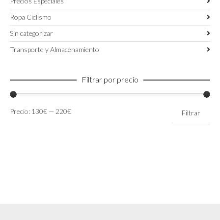
Precios Especiales
Ropa Ciclismo
Sin categorizar
Transporte y Almacenamiento
Filtrar por precio
Precio
Precio
Precio:
130€
—
220€
Filtrar
mínimo
máximo