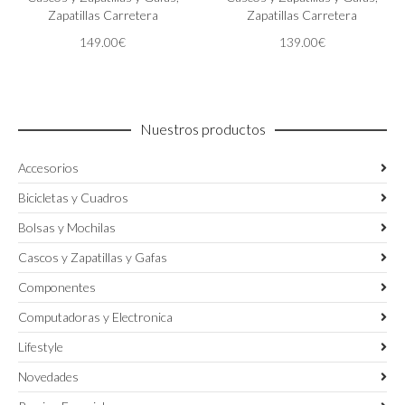
opciones
Zapatillas Carretera
opciones
Zapatillas Carretera
se
se
149.00
€
139.00
€
pueden
pueden
elegir
elegir
en
en
la
la
página
página
Nuestros productos
de
de
producto
producto
Accesorios
Bicicletas y Cuadros
Bolsas y Mochilas
Cascos y Zapatillas y Gafas
Componentes
Computadoras y Electronica
Lifestyle
Novedades