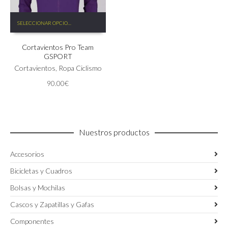
Este
SELECCIONAR OPCIONES
producto
tiene
Cortavientos Pro Team
múltiples
GSPORT
variantes.
Las
Cortavientos
,
Ropa Ciclismo
opciones
90.00
€
se
pueden
elegir
en
la
Nuestros productos
página
de
Accesorios
producto
Bicicletas y Cuadros
Bolsas y Mochilas
Cascos y Zapatillas y Gafas
Componentes