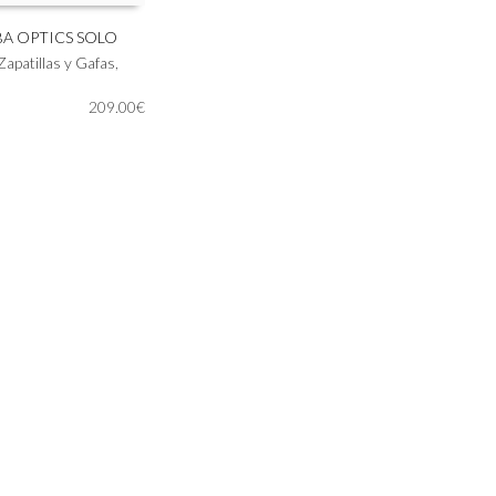
BA OPTICS SOLO
Zapatillas y Gafas
,
IONAR OPCIONES
209.00
€