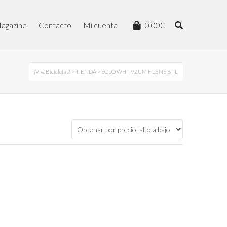
agazine
Contacto
Mi cuenta
0.00
€
¡VivaBicicletas!
>
TIENDA
> SOLO WHT VZUM F LENS BTL