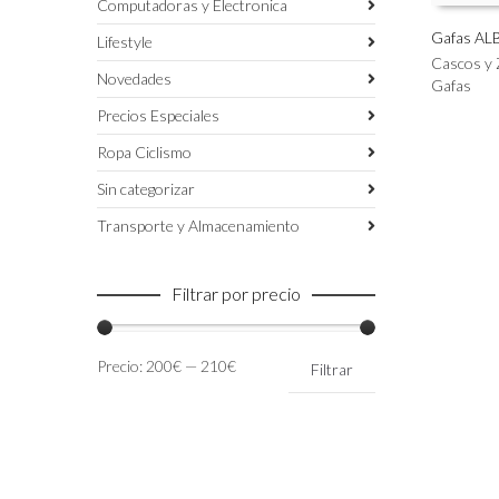
Computadoras y Electronica
Gafas AL
Lifestyle
Este
Cascos y 
SELECC
Novedades
producto
Gafas
tiene
Precios Especiales
múltiples
variantes.
Ropa Ciclismo
Las
Sin categorizar
opciones
se
Transporte y Almacenamiento
pueden
elegir
en
Filtrar por precio
la
página
de
Precio
Precio
Precio:
200€
—
210€
Filtrar
producto
mínimo
máximo