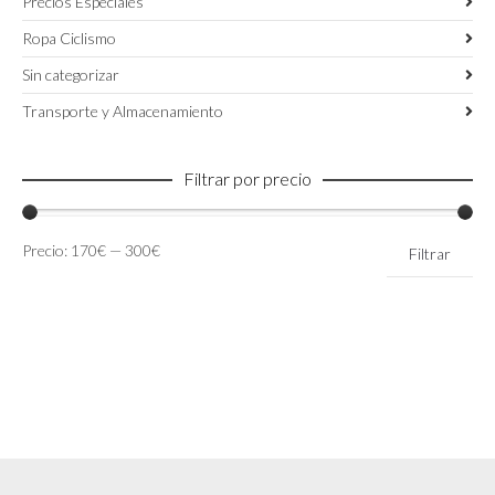
Precios Especiales
Ropa Ciclismo
Sin categorizar
Transporte y Almacenamiento
Filtrar por precio
Precio
Precio
Precio:
170€
—
300€
Filtrar
mínimo
máximo