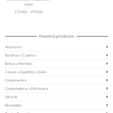
opciones
Gafas
se
Rango
179.00
€
-
199.00
€
pueden
de
elegir
precios:
en
desde
la
179.00€
página
Nuestros productos
hasta
de
199.00€
producto
Accesorios
Bicicletas y Cuadros
Bolsas y Mochilas
Cascos y Zapatillas y Gafas
Componentes
Computadoras y Electronica
Lifestyle
Novedades