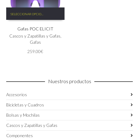
Este
SELECCIONAR OPCIONES
producto
tiene
Gafas POC ELICIT
múltiples
variantes.
Cascos y Zapatillas y Gafas
,
Las
Gafas
opciones
259.00
€
se
pueden
elegir
en
la
Nuestros productos
página
de
Accesorios
producto
Bicicletas y Cuadros
Bolsas y Mochilas
Cascos y Zapatillas y Gafas
Componentes