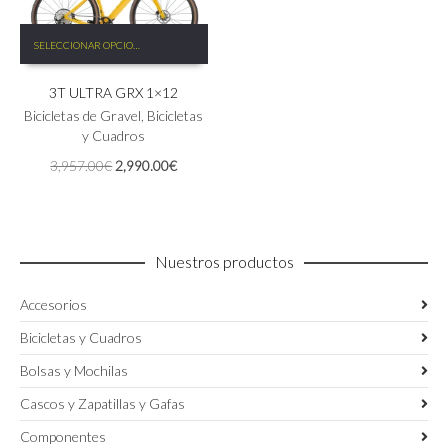
Este
SELECCIONAR OPCIONES
producto
tiene
3T ULTRA GRX 1×12
múltiples
variantes.
Bicicletas de Gravel
,
Bicicletas
Las
y Cuadros
opciones
El
El
3,957.00
€
2,990.00
€
se
precio
precio
pueden
original
actual
elegir
era:
es:
en
3,957.00€.
2,990.00€.
la
Nuestros productos
página
de
Accesorios
producto
Bicicletas y Cuadros
Bolsas y Mochilas
Cascos y Zapatillas y Gafas
Componentes