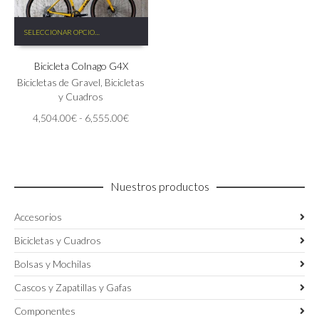
Este
SELECCIONAR OPCIONES
producto
tiene
Bicicleta Colnago G4X
múltiples
variantes.
Bicicletas de Gravel
,
Bicicletas
Las
y Cuadros
opciones
Rango
4,504.00
€
-
6,555.00
€
se
de
pueden
precios:
elegir
desde
en
4,504.00€
la
Nuestros productos
hasta
página
6,555.00€
de
Accesorios
producto
Bicicletas y Cuadros
Bolsas y Mochilas
Cascos y Zapatillas y Gafas
Componentes