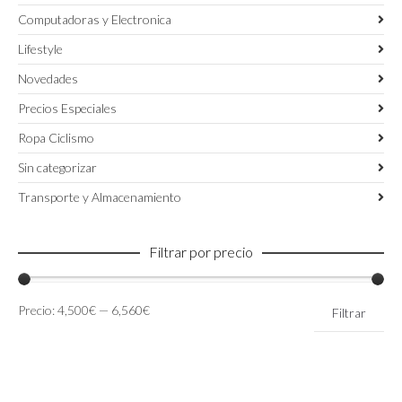
Computadoras y Electronica
Lifestyle
Novedades
Precios Especiales
Ropa Ciclismo
Sin categorizar
Transporte y Almacenamiento
Filtrar por precio
Precio
Precio
Precio:
4,500€
—
6,560€
Filtrar
mínimo
máximo