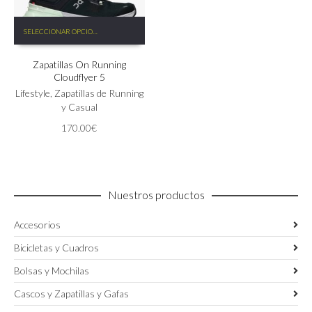
Este
SELECCIONAR OPCIONES
producto
tiene
Zapatillas On Running
múltiples
Cloudflyer 5
variantes.
Las
Lifestyle
,
Zapatillas de Running
opciones
y Casual
se
170.00
€
pueden
elegir
en
la
página
Nuestros productos
de
producto
Accesorios
Bicicletas y Cuadros
Bolsas y Mochilas
Cascos y Zapatillas y Gafas