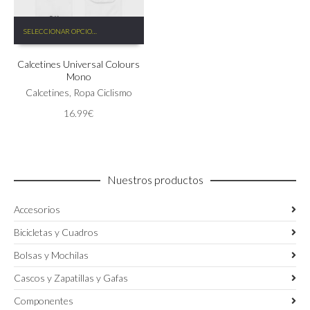
Este
SELECCIONAR OPCIONES
producto
tiene
Calcetines Universal Colours
múltiples
Mono
variantes.
Las
Calcetines
,
Ropa Ciclismo
opciones
16.99
€
se
pueden
elegir
en
la
Nuestros productos
página
de
Accesorios
producto
Bicicletas y Cuadros
Bolsas y Mochilas
Cascos y Zapatillas y Gafas
Componentes