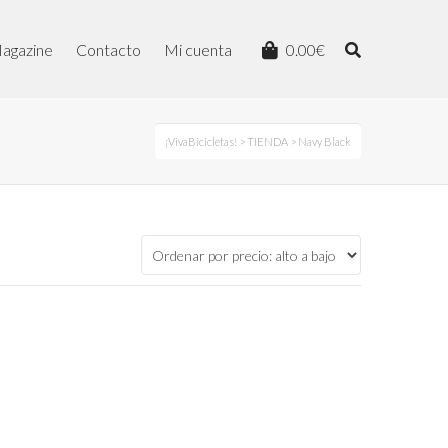
agazine
Contacto
Mi cuenta
0.00
€
¡VivaBicicletas!
>
TIENDA
> Navy Black