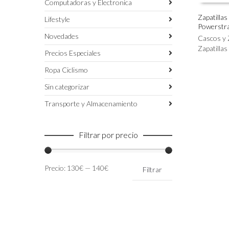
Computadoras y Electronica
Zapatillas
Lifestyle
Powerstr
Este
SELECC
Novedades
producto
Cascos y 
tiene
Zapatillas
Precios Especiales
múltiples
variantes.
Ropa Ciclismo
Las
Sin categorizar
opciones
se
Transporte y Almacenamiento
pueden
elegir
en
Filtrar por precio
la
página
de
Precio
Precio
Precio:
130€
—
140€
Filtrar
producto
mínimo
máximo