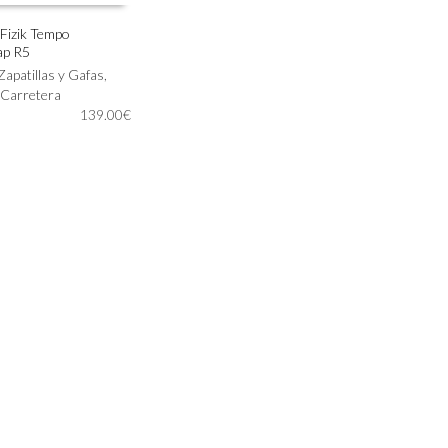
 Fizik Tempo
ap R5
IONAR OPCIONES
Zapatillas y Gafas
,
 Carretera
139.00
€