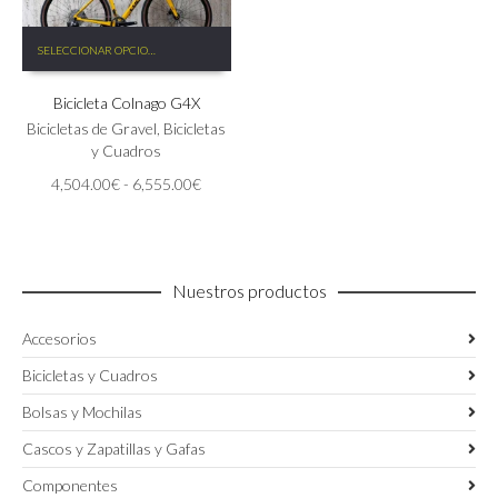
Este
SELECCIONAR OPCIONES
producto
tiene
Bicicleta Colnago G4X
múltiples
variantes.
Bicicletas de Gravel
,
Bicicletas
Las
y Cuadros
opciones
Rango
4,504.00
€
-
6,555.00
€
se
de
pueden
precios:
elegir
desde
en
4,504.00€
la
Nuestros productos
hasta
página
6,555.00€
de
Accesorios
producto
Bicicletas y Cuadros
Bolsas y Mochilas
Cascos y Zapatillas y Gafas
Componentes