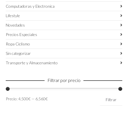
Computadoras y Electronica
Lifestyle
Novedades
Precios Especiales
Ropa Ciclismo
Sin categorizar
Transporte y Almacenamiento
Filtrar por precio
Precio
Precio
Precio:
4,500€
—
6,560€
Filtrar
mínimo
máximo