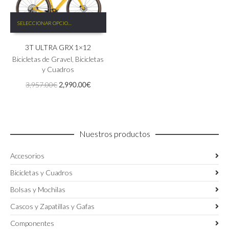
Este
SELECCIONAR OPCIONES
producto
tiene
3T ULTRA GRX 1×12
múltiples
variantes.
Bicicletas de Gravel
,
Bicicletas
Las
y Cuadros
opciones
El
El
3,957.00
€
2,990.00
€
se
precio
precio
pueden
original
actual
elegir
era:
es:
en
3,957.00€.
2,990.00€.
la
Nuestros productos
página
de
Accesorios
producto
Bicicletas y Cuadros
Bolsas y Mochilas
Cascos y Zapatillas y Gafas
Componentes