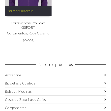
Este
SELECCIONAR OPCIONES
producto
tiene
Cortavientos Pro Team
múltiples
GSPORT
variantes.
Las
Cortavientos
,
Ropa Ciclismo
opciones
90.00
€
se
pueden
elegir
en
la
Nuestros productos
página
de
Accesorios
producto
Bicicletas y Cuadros
Bolsas y Mochilas
Cascos y Zapatillas y Gafas
Componentes