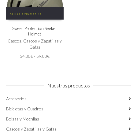
Este
SELECCIONAR OPCIONES
producto
tiene
Sweet Protection Seeker
múltiples
Helmet
variantes.
Las
Cascos
,
Cascos y Zapatillas y
opciones
Gafas
se
Rango
54.00
€
-
59.00
€
pueden
de
elegir
precios:
en
desde
la
54.00€
página
Nuestros productos
hasta
de
59.00€
producto
Accesorios
Bicicletas y Cuadros
Bolsas y Mochilas
Cascos y Zapatillas y Gafas