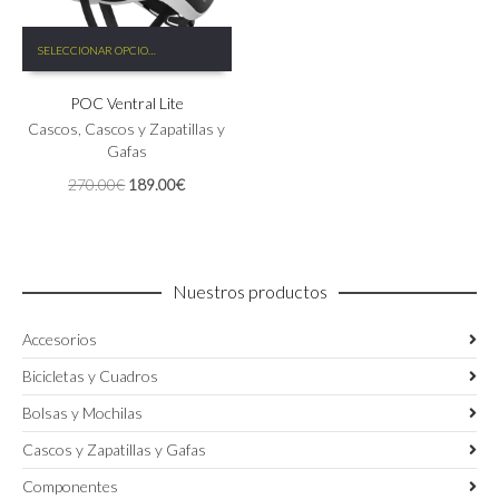
Este
SELECCIONAR OPCIONES
producto
tiene
POC Ventral Lite
múltiples
variantes.
Cascos
,
Cascos y Zapatillas y
Las
Gafas
opciones
El
El
270.00
€
189.00
€
se
precio
precio
pueden
original
actual
elegir
era:
es:
en
270.00€.
189.00€.
la
Nuestros productos
página
de
Accesorios
producto
Bicicletas y Cuadros
Bolsas y Mochilas
Cascos y Zapatillas y Gafas
Componentes