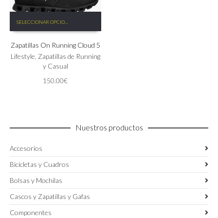
Este
SELECCIONAR OPCIONES
producto
tiene
Zapatillas On Running Cloud 5
múltiples
variantes.
Lifestyle
,
Zapatillas de Running
Las
y Casual
opciones
150.00
€
se
pueden
elegir
en
la
Nuestros productos
página
de
Accesorios
producto
Bicicletas y Cuadros
Bolsas y Mochilas
Cascos y Zapatillas y Gafas
Componentes