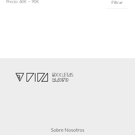
Precio:
60€
—
90€
Filtrar
mínimo
máximo
Sobre Nosotros