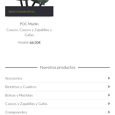
Este
SELECCIONAR OPCIONES
producto
tiene
POC Myelin
múltiples
variantes.
Cascos
,
Cascos y Zapatillas y
Las
Gafas
opciones
El
El
95.00
€
66.50
€
se
precio
precio
pueden
original
actual
elegir
era:
es:
en
95.00€.
66.50€.
la
Nuestros productos
página
de
Accesorios
producto
Bicicletas y Cuadros
Bolsas y Mochilas
Cascos y Zapatillas y Gafas
Componentes