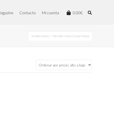
agazine
Contacto
Mi cuenta
0.00
€
¡VivaBicicletas!
>
TIENDA
> Gloss Crystal Malaia