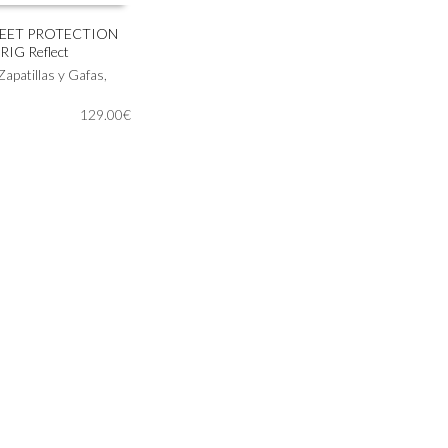
WEET PROTECTION
RIG Reflect
IONAR OPCIONES
Zapatillas y Gafas
,
129.00
€