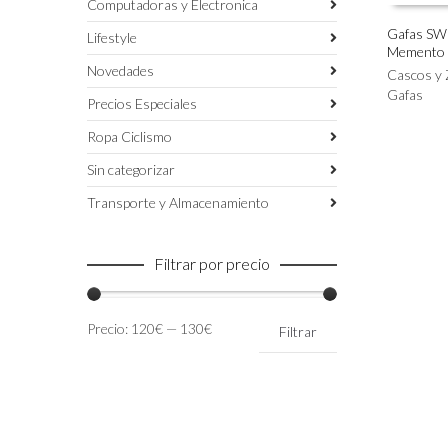
Computadoras y Electronica
Gafas S
Lifestyle
Memento 
Este
SELECC
Novedades
producto
Cascos y 
tiene
Gafas
Precios Especiales
múltiples
variantes.
Ropa Ciclismo
Las
Sin categorizar
opciones
se
Transporte y Almacenamiento
pueden
elegir
en
Filtrar por precio
la
página
de
Precio
Precio
Precio:
120€
—
130€
Filtrar
producto
mínimo
máximo