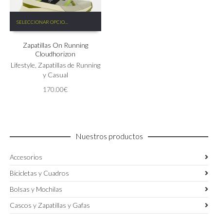
Este
SELECCIONAR OPCIONES
producto
tiene
Zapatillas On Running
múltiples
Cloudhorizon
variantes.
Las
Lifestyle
,
Zapatillas de Running
opciones
y Casual
se
170.00
€
pueden
elegir
en
la
página
Nuestros productos
de
producto
Accesorios
Bicicletas y Cuadros
Bolsas y Mochilas
Cascos y Zapatillas y Gafas