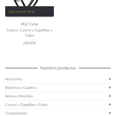
Este
SELECCIONAR OPCIONES
producto
tiene
POC Cytal
múltiples
variantes.
Cascos
,
Cascos y Zapatillas y
Las
Gafas
opciones
288.00
€
se
pueden
elegir
en
la
Nuestros productos
página
de
Accesorios
producto
Bicicletas y Cuadros
Bolsas y Mochilas
Cascos y Zapatillas y Gafas
Componentes