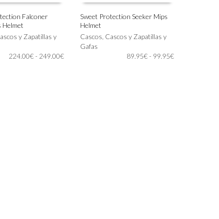
tection Falconer
Sweet Protection Seeker Mips
s Helmet
Helmet
Este
IONAR OPCIONES
SELECCIONAR OPCIONES
ascos y Zapatillas y
producto
Cascos
,
Cascos y Zapatillas y
tiene
Gafas
Rango
Rango
224.00
€
-
249.00
€
múltiples
89.95
€
-
99.95
€
de
de
variantes.
precios:
precios:
Las
desde
desde
opciones
224.00€
89.95€
se
hasta
hasta
pueden
249.00€
99.95€
elegir
en
la
página
de
producto