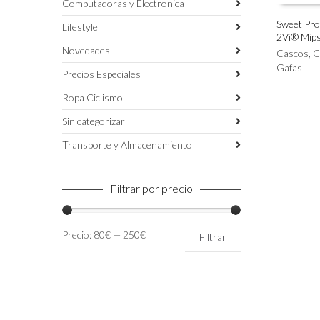
Computadoras y Electronica
Sweet Pro
Lifestyle
2Vi® Mip
Este
SELECC
Novedades
producto
Cascos
,
C
tiene
Gafas
Precios Especiales
múltiples
variantes.
Ropa Ciclismo
Las
Sin categorizar
opciones
se
Transporte y Almacenamiento
pueden
elegir
en
Filtrar por precio
la
página
de
Precio
Precio
Precio:
80€
—
250€
Filtrar
producto
mínimo
máximo