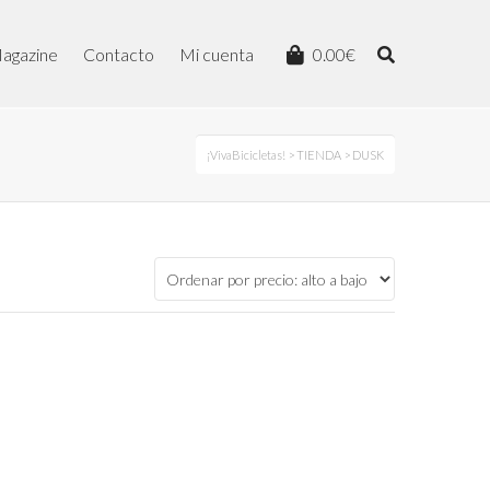
agazine
Contacto
Mi cuenta
0.00
€
¡VivaBicicletas!
>
TIENDA
> DUSK