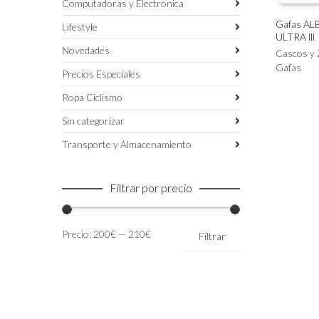
Computadoras y Electronica
Gafas AL
Lifestyle
ULTRA lll
Este
SELECC
Novedades
producto
Cascos y 
tiene
Gafas
Precios Especiales
múltiples
variantes.
Ropa Ciclismo
Las
Sin categorizar
opciones
se
Transporte y Almacenamiento
pueden
elegir
en
Filtrar por precio
la
página
de
Precio
Precio
Precio:
200€
—
210€
Filtrar
producto
mínimo
máximo