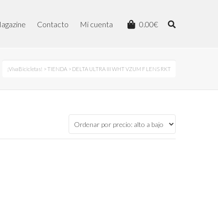
agazine
Contacto
Mi cuenta
0.00
€
¡VivaBicicletas!
>
TIENDA
> DELTA ULTRA III WHT VZUM F LENS RKT