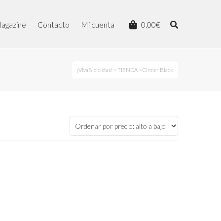
agazine
Contacto
Mi cuenta
0.00
€
¡VivaBicicletas!
>
TIENDA
> Cinder Black