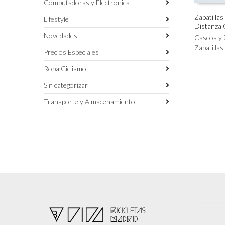
Computadoras y Electronica
Zapatilla
Lifestyle
Distanza
Este
SELECC
Novedades
producto
Cascos y 
tiene
Zapatillas
Precios Especiales
múltiples
variantes.
Ropa Ciclismo
Las
Sin categorizar
opciones
se
Transporte y Almacenamiento
pueden
elegir
en
la
página
de
producto