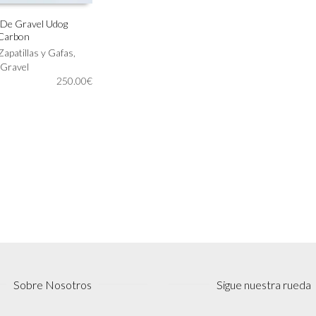
s De Gravel Udog
 Carbon
IONAR OPCIONES
Zapatillas y Gafas
,
 Gravel
250.00
€
Sobre Nosotros
Sigue nuestra rueda