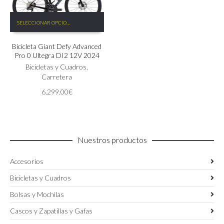
Este
SELECCIONAR OPCIONES
producto
tiene
Bicicleta Giant Defy Advanced
múltiples
Pro 0 Ultegra DI2 12V 2024
variantes.
Las
Bicicletas y Cuadros
,
opciones
Carretera
se
6,299.00
€
pueden
elegir
en
la
página
Nuestros productos
de
producto
Accesorios
Bicicletas y Cuadros
Bolsas y Mochilas
Cascos y Zapatillas y Gafas