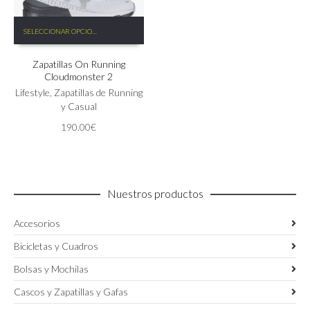
Este
SELECCIONAR OPCIONES
producto
tiene
Zapatillas On Running
múltiples
Cloudmonster 2
variantes.
Las
Lifestyle
,
Zapatillas de Running
opciones
y Casual
se
190.00
€
pueden
elegir
en
la
página
Nuestros productos
de
producto
Accesorios
Bicicletas y Cuadros
Bolsas y Mochilas
Cascos y Zapatillas y Gafas