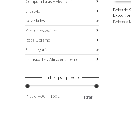
Computadoras y Electronica
Bolsa de S
Lifestyle
Expeditio
Este
SELECC
Novedades
producto
Bolsas y 
tiene
Precios Especiales
múltiples
variantes.
Ropa Ciclismo
Las
Sin categorizar
opciones
se
Transporte y Almacenamiento
pueden
elegir
en
Filtrar por precio
la
página
de
Precio
Precio
Precio:
40€
—
150€
Filtrar
producto
mínimo
máximo