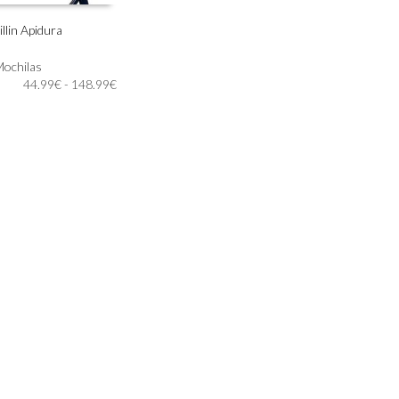
illin Apidura
n
IONAR OPCIONES
Mochilas
Rango
44.99
€
-
148.99
€
de
precios:
desde
44.99€
hasta
148.99€