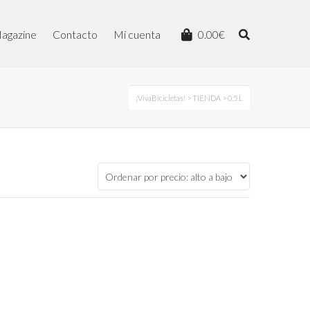
agazine
Contacto
Mi cuenta
0.00
€
¡VivaBicicletas!
>
TIENDA
>
0.5 L