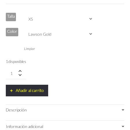
Talla
Color
Limpiar
1 disponibles
Chaleco
Corto
Hombre
Universal
Añadir al carrito
Colours
Chroma
quantity
Descripción
Información adicional