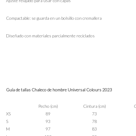
Ajuste relajado para usar con capas
Compactable: se guarda en un bolsillo con cremallera
Diseñado con materiales parcialmente reciclados
Guía
de tallas Chaleco de hombre Universal Colours 2023
Pecho (cm)
Cintura (cm)
C
XS
89
73
S
93
78
M
97
83