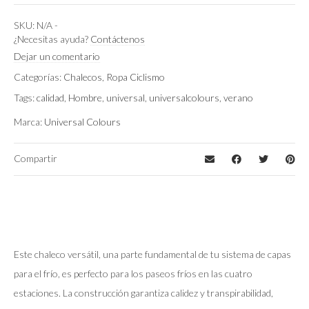
XS
Talla
SKU:
N/A
-
¿Necesitas ayuda?
Contáctenos
Lawson Gold
Color
Dejar un comentario
Categorías:
Chalecos
,
Ropa Ciclismo
Tags:
calidad
,
Hombre
,
universal
,
universalcolours
,
verano
Marca:
Universal Colours
Compartir
Este chaleco versátil, una parte fundamental de tu sistema de capas
para el frío, es perfecto para los paseos fríos en las cuatro
estaciones. La construcción garantiza calidez y transpirabilidad,