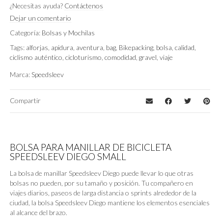
¿Necesitas ayuda?
Contáctenos
Speedsleev
Marca
Dejar un comentario
Categoría:
Bolsas y Mochilas
Black/Black
Color
Tags:
alforjas
,
apidura
,
aventura
,
bag
,
Bikepacking
,
bolsa
,
calidad
,
ciclismo auténtico
,
cicloturismo
,
comodidad
,
gravel
,
viaje
Marca:
Speedsleev
Compartir
BOLSA PARA MANILLAR DE BICICLETA
SPEEDSLEEV DIEGO SMALL
La bolsa de manillar Speedsleev Diego puede llevar lo que otras
bolsas no pueden, por su tamaño y posición. Tu compañero en
viajes diarios, paseos de larga distancia o sprints alrededor de la
ciudad, la bolsa Speedsleev Diego mantiene los elementos esenciales
al alcance del brazo.