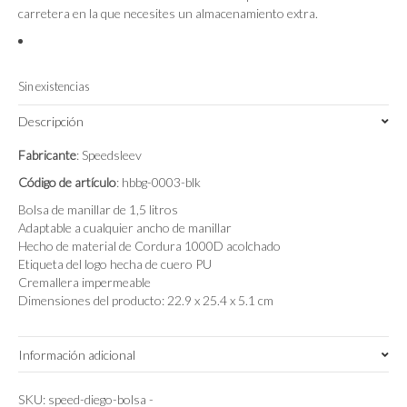
carretera en la que necesites un almacenamiento extra.
Sin existencias
Descripción
Fabricante
: Speedsleev
Código de artículo
: hbbg-0003-blk
Bolsa de manillar de 1,5 litros
Adaptable a cualquier ancho de manillar
Hecho de material de Cordura 1000D acolchado
Etiqueta del logo hecha de cuero PU
Cremallera impermeable
Dimensiones del producto: 22.9 x 25.4 x 5.1 cm
Información adicional
Peso
SKU:
speed-diego-bolsa
-
1 kg