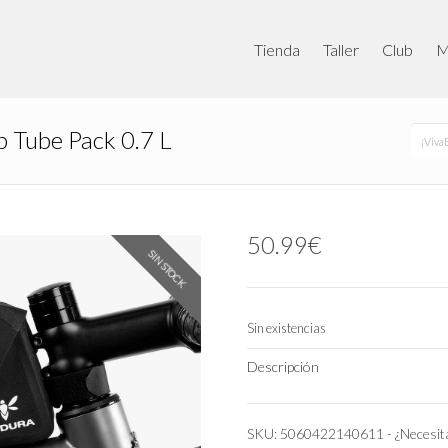
Tienda
Taller
Club
M
p Tube Pack 0.7 L
¡VivaB
50.99
€
SIN STOCK
Sin existencias
Descripción
SKU:
5060422140611
-
¿Necesit