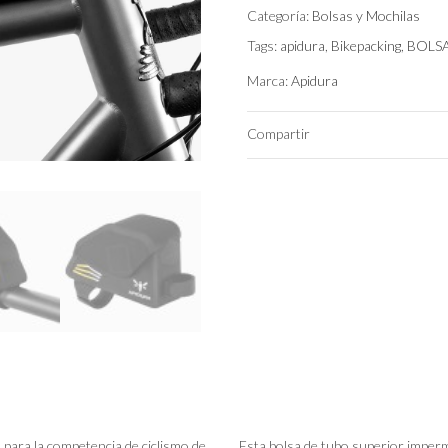
Categoría:
Bolsas y Mochilas
Tags:
apidura
,
Bikepacking
,
BOLS
Marca:
Apidura
Compartir
 para la competencia de ciclismo de
Esta bolsa de tubo superior imperm