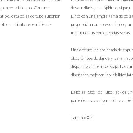
ocupan por el tiempo. Con una
desarrollado para Apidura, el paqu
tible, esta bolsa de tubo superior
junto con una amplia gama de bols
otros artículos esenciales de
proporciona un acceso rápido y una
mantiene sus pertenencias secas.
Una estructura acolchada de espu
electrónicos de daños y, para mayo
dispositivos mientras viaja. Las ca
diseñadas mejoran la visibilidad lat
La bolsa Race Top Tube Pack es un 
parte de una configuración completa
Tamaño: 0,7L