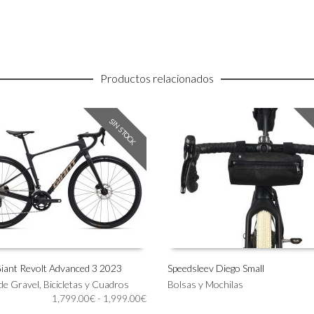
Productos relacionados
SIN STOCK
 Giant Revolt Advanced 3 2023
Speedsleev Diego Small
 de Gravel
,
Bicicletas y Cuadros
Bolsas y Mochilas
IONAR OPCIONES
LEER MÁS
Rango
1,799.00
€
-
1,999.00
€
de