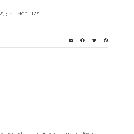
AS
,
gravel
,
MOCHILAS
eable, construida a partir de un laminado ultraligero