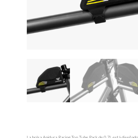
La bolsa Apidura Racing Top Tube Pack de 0.7L está diseñado