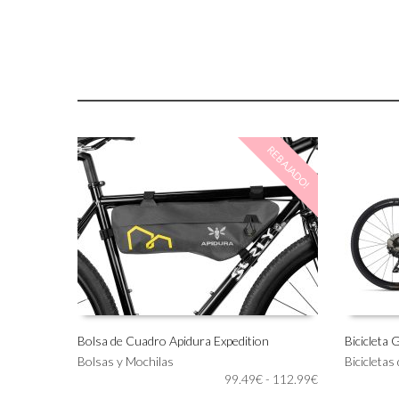
REBAJADO!
Bolsa de Cuadro Apidura Expedition
Bicicleta
Este
Este
Bolsas y Mochilas
Bicicletas
SELECCIONAR OPCIONES
SELECC
producto
producto
Rango
99.49
€
-
112.99
€
tiene
tiene
de