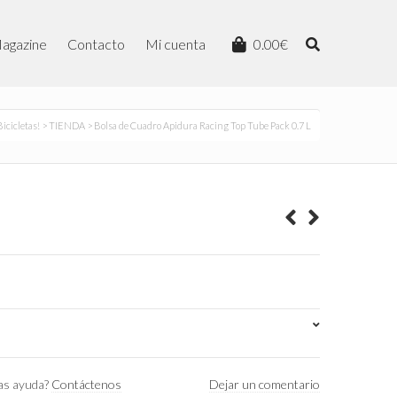
agazine
Contacto
Mi cuenta
0.00
€
icicletas!
>
TIENDA
> Bolsa de Cuadro Apidura Racing Top Tube Pack 0.7 L
as ayuda?
Contáctenos
Dejar un comentario