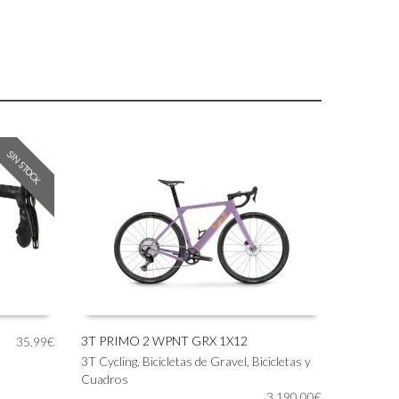
SIN STOCK
3T PRIMO 2 WPNT GRX 1X12
35.99
€
Este
3T Cycling
,
Bicicletas de Gravel
,
Bicicletas y
SELECCIONAR OPCIONES
producto
Cuadros
tiene
3,190.00
€