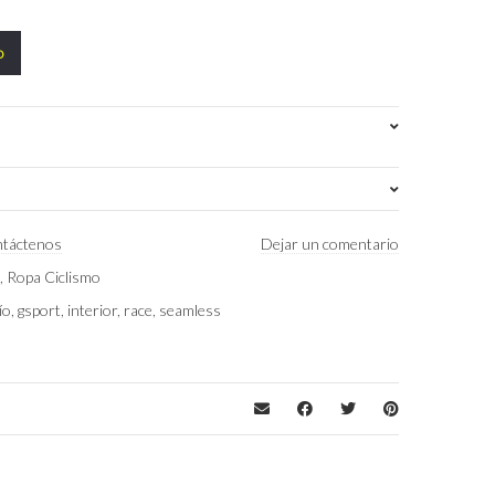
o
Negro/Merino Umbra
táctenos
Dejar un comentario
s
,
Ropa Ciclismo
L-XL
,
S-M
,
XXS-XS
ío
,
gsport
,
interior
,
race
,
seamless