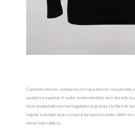
Camiseta interior compuesta con lana merino. Una prenda al
ayudará a expulsar el sudor manteniéndote seco durante la p
tiene propiedades termorreguladoras gracias a la fibra de la
regular la temperatura corporal (proporcionando calidez en c
climas más cálidos).