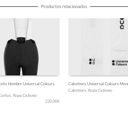
Productos relacionados
orto Hombre Universal Colours
Calcetines Universal Colours Mo
Este
Calcetines
,
Ropa Ciclismo
IONAR OPCIONES
SELECCIONAR OPCIONES
Cortos
,
Ropa Ciclismo
producto
220.00
€
tiene
múltiples
variantes.
Las
opciones