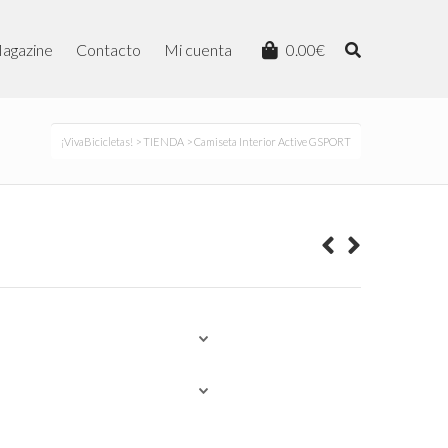
agazine
Contacto
Mi cuenta
0.00
€
¡VivaBicicletas!
>
TIENDA
> Camiseta Interior Active GSPORT