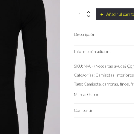
Camiseta
Añadir al carrit
Interior
Active
GSPORT
Descripción
quantity
Información adicional
Color
SKU:
N/A
-
¿Necesitas ayuda?
Con
Categorías:
Camisetas Interiore
Talla
Tags:
Camiseta
,
carreras
,
finos
,
fr
Marca:
Gsport
Compartir