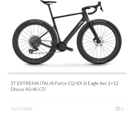
3T EXTREMA ITALIA Force D2/XX Sl Eagle Axs 1×12
Discus 45/40 CTi
16/11/2024
0