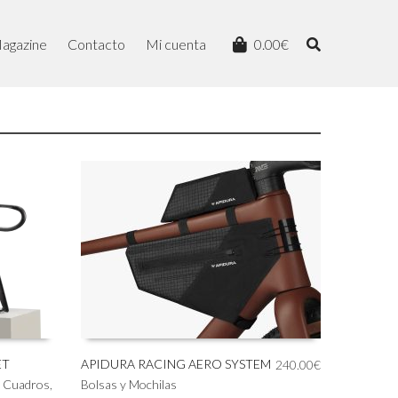
agazine
Contacto
Mi cuenta
0.00
€
ET
APIDURA RACING AERO SYSTEM
Framese
240.00
€
Este
Este
 y Cuadros
,
Bolsas y Mochilas
Bicicleta
SELECCIONAR OPCIONES
SELEC