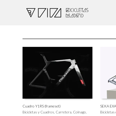
Cuadro Y1RS (frameset)
SEKA EX
Este
Bicicletas y Cuadros
,
Carretera
,
Colnago
,
Bicicletas
SELECCIONAR OPCIONES
AÑADIR 