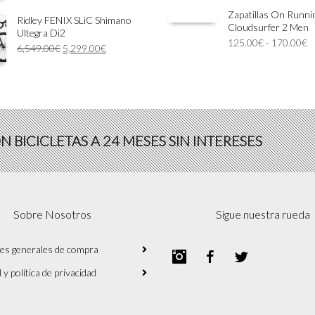
precio
pre
Zapatillas On Runni
original
act
Ridley FENIX SLiC Shimano
Cloudsurfer 2 Men
era:
es:
Ultegra Di2
R
125.00
€
180.00€.
-
170.00
14
€
El
El
6,549.00
€
5,299.00
€
d
precio
precio
pr
original
actual
d
era:
es:
1
6,549.00€.
5,299.00€.
h
1
N BICICLETAS A 24 MESES SIN INTERESES
Sobre Nosotros
Sigue nuestra rueda
es generales de compra
Instagram
Facebook
Twitter
 y política de privacidad