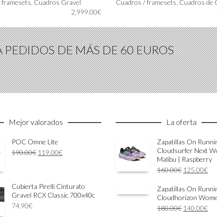
 framesets
,
Cuadros Gravel
Cuadros / framesets
,
Cuadros de 
2,999.00
€
A PEDIDOS DE MÁS DE 60 EUROS
Mejor valorados
La oferta
POC Omne Lite
Zapatillas On Runni
Cloudsurfer Next 
El
El
190.00
€
119.00
€
Malibu | Raspberry
precio
precio
El
El
160.00
€
125.00
€
original
actual
precio
pre
era:
es:
Cubierta Pirelli Cinturato
Zapatillas On Runni
original
act
190.00€.
119.00€.
Gravel RCX Classic 700x40c
Cloudhorizon Wom
era:
es:
74.90
€
El
El
180.00
€
160.00€.
140.00
€
12