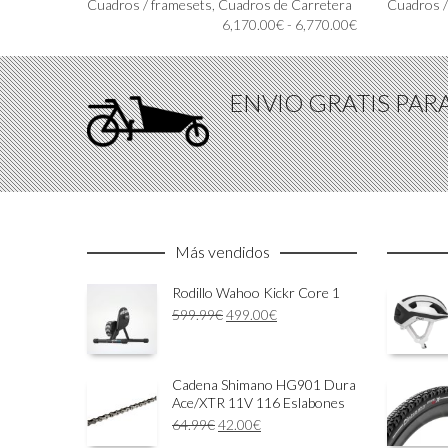
producto
Cuadros / framesets
,
Cuadros de Carretera
Cuadros /
tiene
Rango
6,170.00
€
-
6,770.00
€
múltiples
de
variantes.
precios:
Las
desde
ENVIO GRATIS PAR
opciones
6,170.00€
se
hasta
pueden
6,770.00€
elegir
en
la
página
de
Más vendidos
producto
Rodillo Wahoo Kickr Core 1
El
El
599.99
€
499.00
€
precio
precio
original
actual
era:
es:
Cadena Shimano HG901 Dura
599.99€.
499.00€.
Ace/XTR 11V 116 Eslabones
El
El
64.99
€
42.00
€
precio
precio