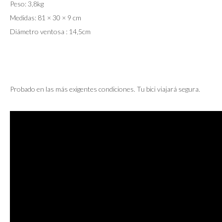
Peso: 3,8kg
Medidas: 81 × 30 × 9 cm
Diámetro ventosa : 14,5cm
Probado en las más exigentes condiciones. Tu bici viajará segura.