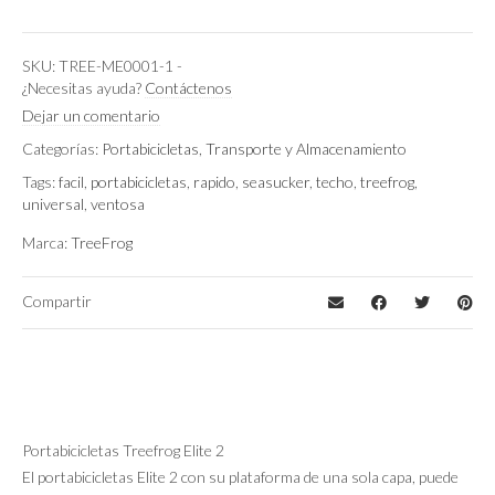
SKU:
TREE-ME0001-1
-
¿Necesitas ayuda?
Contáctenos
Dejar un comentario
Categorías:
Portabicicletas
,
Transporte y Almacenamiento
Tags:
facil
,
portabicicletas
,
rapido
,
seasucker
,
techo
,
treefrog
,
universal
,
ventosa
Marca:
TreeFrog
Compartir
Portabicicletas Treefrog Elite 2
El portabicicletas Elite 2 con su plataforma de una sola capa, puede