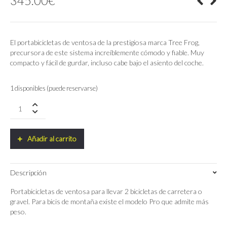
345.00
€
El portabicicletas de ventosa de la prestigiosa marca Tree Frog,
precursora de este sistema increíblemente cómodo y fiable. Muy
compacto y fácil de gurdar, incluso cabe bajo el asiento del coche.
1 disponibles (puede reservarse)
Portabicicletas
Treefrog
Model
Elite
Añadir al carrito
2
Para
2
Descripción
Bicicletas
quantity
Portabicicletas de ventosa para llevar 2 bicicletas de carretera o
gravel. Para bicis de montaña existe el modelo Pro que admite más
peso.