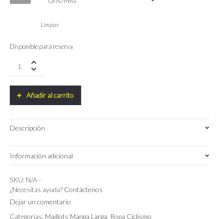
Limpiar
Disponible para reserva
Maillot
Pro
Team
GSPORT
Añadir al carrito
quantity
Descripción
Información adicional
S
,
M
,
XS
Talla
SKU:
N/A
-
¿Necesitas ayuda?
Contáctenos
Gris/Mist
,
Marron/Clay
,
Dejar un comentario
Color
Naranja/Cinnamon
Categorías:
Maillots Manga Larga
,
Ropa Ciclismo