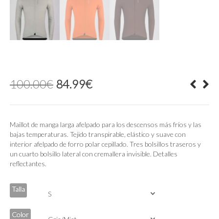
El
El
100.00
€
84.99
€
precio
precio
original
actual
era:
es:
100.00€.
84.99€.
Maillot de manga larga afelpado para los descensos más fríos y las
bajas temperaturas. Tejido transpirable, elástico y suave con
interior afelpado de forro polar cepillado. Tres bolsillos traseros y
un cuarto bolsillo lateral con cremallera invisible. Detalles
reflectantes.
Talla
Color