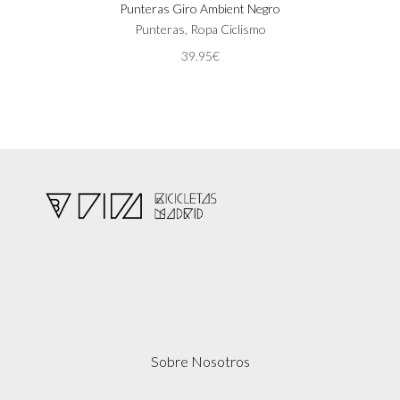
Punteras Giro Ambient Negro
múltiples
variantes.
Punteras
,
Ropa Ciclismo
Las
39.95
€
opciones
se
pueden
elegir
en
la
página
de
producto
Sobre Nosotros