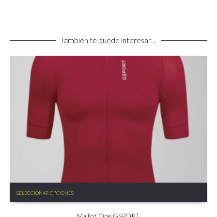
También te puede interesar…
Este
SELECCIONAR OPCIONES
producto
tiene
Maillot One GSPORT
múltiples